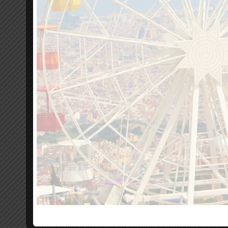
Training: Aimed at those companies in the mice or
and development of an annual commercial sales 