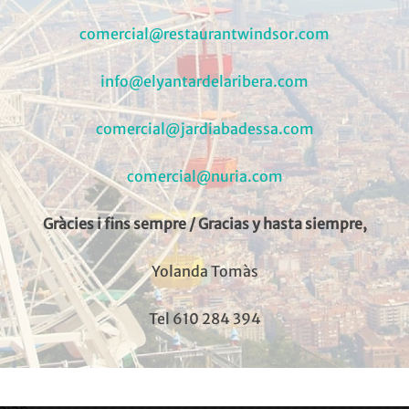
comercial@restaurantwindsor.com
info@elyantardelaribera.com
Training, commercial agendas and calls
comercial@jardiabadessa.com
comercial@nuria.com
Gràcies i fins sempre / Gracias y hasta siempre,
Yolanda Tomàs
Tel 610 284 394
 tourism sector that want to know and have a broader vision
plan.