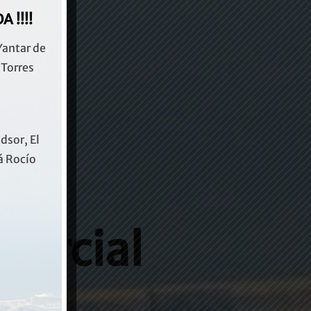
 !!!!
Yantar de
 Torres
dsor, El
rá Rocío
mercial