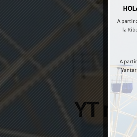
HOLA
A partir
la Rib
A parti
Yantar 
YT rep