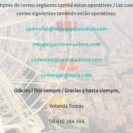
mptes de correu següents també estan operatives / Las cue
correo siguientes también están operativas:
cials representa a diferentes ent
comercial@restaurantwindsor.com
a hacer llegar al público sus oferta
info@elyantardelaribera.com
comercial@jardiabadessa.com
comercial@nuria.com
Gràcies i fins sempre / Gracias y hasta siempre,
Yolanda Tomàs
Tel 610 284 394